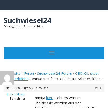
Springe
zum
Inhalt
Suchwiesel24
Die regionale Suchmaschine
Toggle navigation
Startseite
›
Foren
›
Suchwiesel24 Forum
›
CBD-ÖL statt
Schmerzkiller?!
›
Antwort auf: CBD-ÖL statt Schmerzkiller?!
Mai 14, 2021 um 5:21 a.m. Uhr
#143
Janina Meyer
mnaja
hier
steht es warum:
Teilnehmer
„beide Öle werden aus der