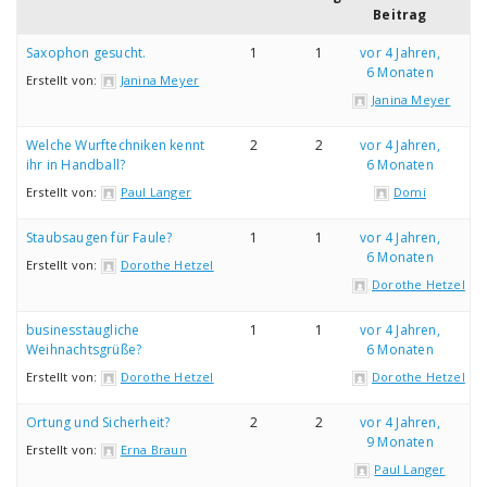
Beitrag
Saxophon gesucht.
1
1
vor 4 Jahren,
6 Monaten
Erstellt von:
Janina Meyer
Janina Meyer
Welche Wurftechniken kennt
2
2
vor 4 Jahren,
ihr in Handball?
6 Monaten
Erstellt von:
Paul Langer
Domi
Staubsaugen für Faule?
1
1
vor 4 Jahren,
6 Monaten
Erstellt von:
Dorothe Hetzel
Dorothe Hetzel
businesstaugliche
1
1
vor 4 Jahren,
Weihnachtsgrüße?
6 Monaten
Erstellt von:
Dorothe Hetzel
Dorothe Hetzel
Ortung und Sicherheit?
2
2
vor 4 Jahren,
9 Monaten
Erstellt von:
Erna Braun
Paul Langer