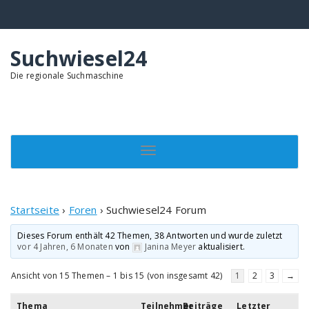
Springe
zum
Inhalt
Suchwiesel24
Die regionale Suchmaschine
Toggle navigation
Startseite
›
Foren
›
Suchwiesel24 Forum
Dieses Forum enthält 42 Themen, 38 Antworten und wurde zuletzt
vor 4 Jahren, 6 Monaten
von
Janina Meyer
aktualisiert.
Ansicht von 15 Themen – 1 bis 15 (von insgesamt 42)
1
2
3
→
Thema
Teilnehmer
Beiträge
Letzter