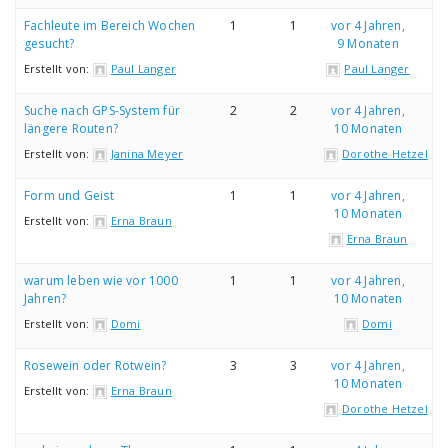
Fachleute im Bereich Wochen
1
1
vor 4 Jahren,
gesucht?
9 Monaten
Erstellt von:
Paul Langer
Paul Langer
Suche nach GPS-System für
2
2
vor 4 Jahren,
längere Routen?
10 Monaten
Erstellt von:
Janina Meyer
Dorothe Hetzel
Form und Geist
1
1
vor 4 Jahren,
10 Monaten
Erstellt von:
Erna Braun
Erna Braun
warum leben wie vor 1000
1
1
vor 4 Jahren,
Jahren?
10 Monaten
Erstellt von:
Domi
Domi
Rosewein oder Rotwein?
3
3
vor 4 Jahren,
10 Monaten
Erstellt von:
Erna Braun
Dorothe Hetzel