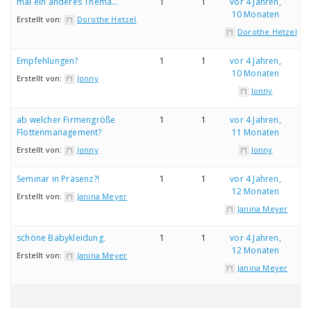
mal ein anderes Thema…
1
1
vor 4 Jahren,
10 Monaten
Erstellt von:
Dorothe Hetzel
Dorothe Hetzel
Empfehlungen?
1
1
vor 4 Jahren,
10 Monaten
Erstellt von:
Jonny
Jonny
ab welcher Firmengröße
1
1
vor 4 Jahren,
Flottenmanagement?
11 Monaten
Erstellt von:
Jonny
Jonny
Seminar in Präsenz?!
1
1
vor 4 Jahren,
12 Monaten
Erstellt von:
Janina Meyer
Janina Meyer
schöne Babykleidung.
1
1
vor 4 Jahren,
12 Monaten
Erstellt von:
Janina Meyer
Janina Meyer