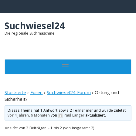
Springe
zum
Inhalt
Suchwiesel24
Die regionale Suchmaschine
Toggle navigation
Startseite
›
Foren
›
Suchwiesel24 Forum
›
Ortung und
Sicherheit?
Dieses Thema hat 1 Antwort sowie 2 Teilnehmer und wurde zuletzt
vor 4 Jahren, 9 Monaten
von
Paul Langer
aktualisiert.
Ansicht von 2 Beiträgen – 1 bis 2 (von insgesamt 2)