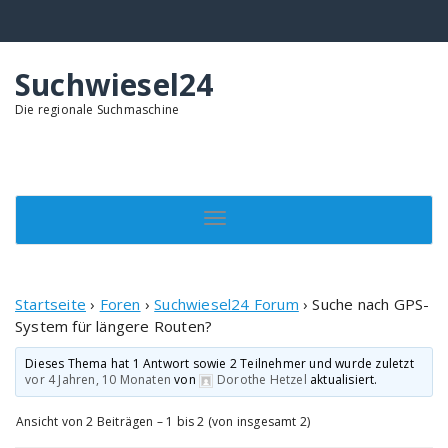
Springe
zum
Inhalt
Suchwiesel24
Die regionale Suchmaschine
Toggle navigation
Startseite
›
Foren
›
Suchwiesel24 Forum
›
Suche nach GPS-
System für längere Routen?
Dieses Thema hat 1 Antwort sowie 2 Teilnehmer und wurde zuletzt
vor 4 Jahren, 10 Monaten
von
Dorothe Hetzel
aktualisiert.
Ansicht von 2 Beiträgen – 1 bis 2 (von insgesamt 2)