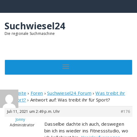
Springe
zum
Inhalt
Suchwiesel24
Die regionale Suchmaschine
Toggle navigation
Startseite
›
Foren
›
Suchwiesel24 Forum
›
Was treibt ihr
für Sport?
›
Antwort auf: Was treibt ihr für Sport?
Juli 11, 2021 um 2:49 p.m. Uhr
#176
Jonny
Dasselbe dachte ich auch, deswegen
Administrator
bin ich ins wieder ins Fitnessstudio, wo