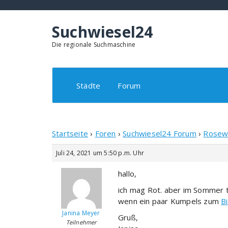
Springe
zum
Inhalt
Suchwiesel24
Die regionale Suchmaschine
Städte
Forum
Startseite
›
Foren
›
Suchwiesel24 Forum
›
Rosewe
Juli 24, 2021 um 5:50 p.m. Uhr
hallo,
ich mag Rot. aber im Sommer tr
wenn ein paar Kumpels zum
B
Janina Meyer
Gruß,
Teilnehmer