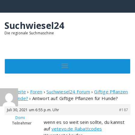
Springe
zum
Inhalt
Suchwiesel24
Die regionale Suchmaschine
Toggle navigation
Startseite
›
Foren
›
Suchwiesel24 Forum
›
Giftige Pflanzen
für Hunde?
›
Antwort auf: Giftige Pflanzen für Hunde?
Juli 30, 2021 um 6:55 p.m. Uhr
#187
Domi
wenn es so weit sein sollte, du kannst
Teilnehmer
auf
vetevo.de Rabattcodes