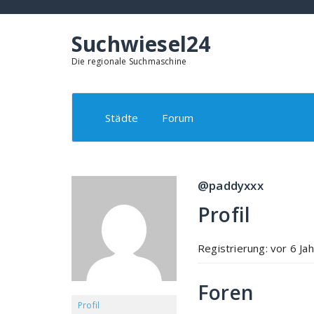
Springe
zum
Inhalt
Suchwiesel24
Die regionale Suchmaschine
Städte
Forum
@paddyxxx
Profil
Registrierung: vor 6 Ja
Foren
Profil