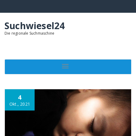
Springe
zum
Inhalt
Suchwiesel24
Die regionale Suchmaschine
Toggle navigation
4
Okt., 2021