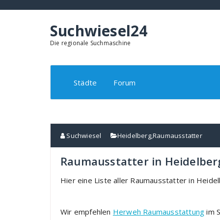
Springe
zum
Inhalt
Suchwiesel24
Die regionale Suchmaschine
Städte
Forum
Suchwiesel
Heidelberg
,
Raumausstatter
Raumausstatter in Heidelber
Hier eine Liste aller Raumausstatter in Heidel
Wir empfehlen
Herweh Raumausstattung
im S