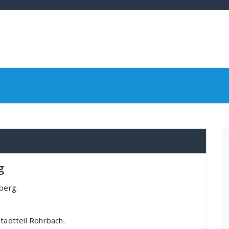
g
berg.
tadtteil Rohrbach.