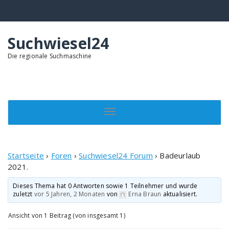
Springe
zum
Inhalt
Suchwiesel24
Die regionale Suchmaschine
Toggle navigation
Startseite
›
Foren
›
Suchwiesel24 Forum
›
Badeurlaub
2021.
Dieses Thema hat 0 Antworten sowie 1 Teilnehmer und wurde
zuletzt
vor 5 Jahren, 2 Monaten
von
Erna Braun
aktualisiert.
Ansicht von 1 Beitrag (von insgesamt 1)