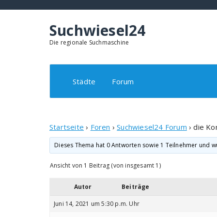
Springe
zum
Inhalt
Suchwiesel24
Die regionale Suchmaschine
Städte
Forum
Startseite
›
Foren
›
Suchwiesel24 Forum
›
die Ko
Dieses Thema hat 0 Antworten sowie 1 Teilnehmer und w
Ansicht von 1 Beitrag (von insgesamt 1)
Autor
Beiträge
Juni 14, 2021 um 5:30 p.m. Uhr