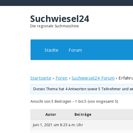
Springe
zum
Inhalt
Suchwiesel24
Die regionale Suchmaschine
Städte
Forum
Startseite
›
Foren
›
Suchwiesel24 Forum
›
Erfahr
Dieses Thema hat 4 Antworten sowie 5 Teilnehmer und w
Ansicht von 5 Beiträgen – 1 bis 5 (von insgesamt 5)
Autor
Beiträge
Juni 1, 2021 um 8:23 a.m. Uhr