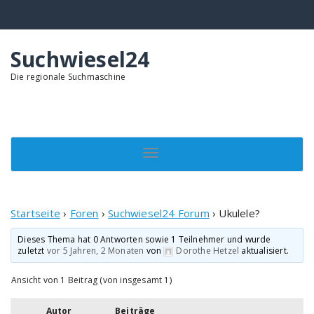
Springe
zum
Inhalt
Suchwiesel24
Die regionale Suchmaschine
Toggle navigation
Startseite
›
Foren
›
Suchwiesel24 Forum
›
Ukulele?
Dieses Thema hat 0 Antworten sowie 1 Teilnehmer und wurde
zuletzt
vor 5 Jahren, 2 Monaten
von
Dorothe Hetzel
aktualisiert.
Ansicht von 1 Beitrag (von insgesamt 1)
Autor
Beiträge