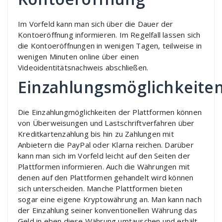
Im Vorfeld kann man sich über die Dauer der
Kontoeröffnung informieren. Im Regelfall lassen sich
die Kontoeröffnungen in wenigen Tagen, teilweise in
wenigen Minuten online über einen
Videoidentitätsnachweis abschließen.
Einzahlungsmöglichkeite
Die Einzahlungmöglichkeiten der Plattformen können
von Überweisungen und Lastschriftverfahren über
Kreditkartenzahlung bis hin zu Zahlungen mit
Anbietern die PayPal oder Klarna reichen. Darüber
kann man sich im Vorfeld leicht auf den Seiten der
Plattformen informieren. Auch die Währungen mit
denen auf den Plattformen gehandelt wird können
sich unterscheiden. Manche Plattformen bieten
sogar eine eigene Kryptowährung an. Man kann nach
der Einzahlung seiner konventionellen Währung das
Geld in eben diese Währung umtauschen und erhält