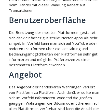
beim Handel mit dieser Währung Rabatt auf
Transaktionen.
Benutzeroberfläche
Die Benutzung der meisten Plattformen gestaltet
sich dank einfacher gut strukturierter Apps als sehr
simpel. Im Vorfeld kann man sich auf YouTube oder
anderen Plattformen über die Gestaltung und
Bedienungsmöglichkeiten der Plattformen sehr gut
informieren und mögliche Präferenzen zu einer
bestimmten Plattform erkennen.
Angebot
Das Angebot der handelbaren Währungen variiert
von Plattform zu Plattform. Auch darüber sollte man
sich im Vorfeld informieren. während die großen
gängigen Währungen wie Bitcoin oder Ethereum auf
allen Plattformen verfügbar sind kann die Anzahl der