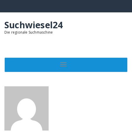
Springe
zum
Inhalt
Suchwiesel24
Die regionale Suchmaschine
Toggle navigation