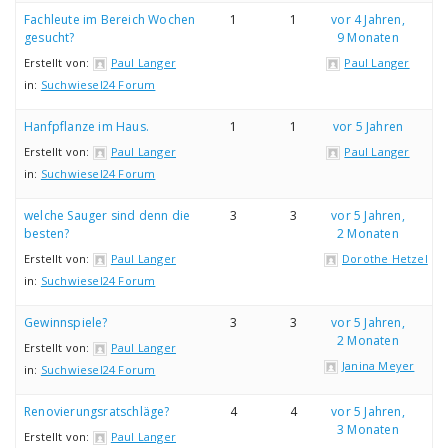
Fachleute im Bereich Wochen
1
1
vor 4 Jahren,
gesucht?
9 Monaten
Erstellt von:
Paul Langer
Paul Langer
in:
Suchwiesel24 Forum
Hanfpflanze im Haus.
1
1
vor 5 Jahren
Erstellt von:
Paul Langer
Paul Langer
in:
Suchwiesel24 Forum
welche Sauger sind denn die
3
3
vor 5 Jahren,
besten?
2 Monaten
Erstellt von:
Paul Langer
Dorothe Hetzel
in:
Suchwiesel24 Forum
Gewinnspiele?
3
3
vor 5 Jahren,
2 Monaten
Erstellt von:
Paul Langer
Janina Meyer
in:
Suchwiesel24 Forum
Renovierungsratschläge?
4
4
vor 5 Jahren,
3 Monaten
Erstellt von:
Paul Langer