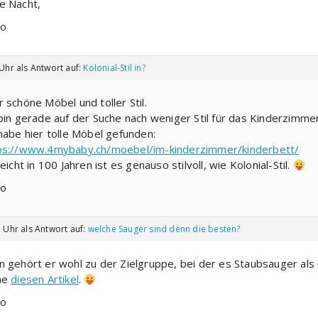
e Nacht,
o
 Uhr
als Antwort auf:
Kolonial-Stil in?
r schöne Möbel und toller Stil.
 bin gerade auf der Suche nach weniger Stil für das Kinderzimmer
 habe hier tolle Möbel gefunden:
ps://www.4mybaby.ch/moebel/im-kinderzimmer/kinderbett/
leicht in 100 Jahren ist es genauso stilvoll, wie Kolonial-Stil.
o
. Uhr
als Antwort auf:
welche Sauger sind denn die besten?
n gehört er wohl zu der Zielgruppe, bei der es Staubsauger als
he
diesen Artikel
.
o