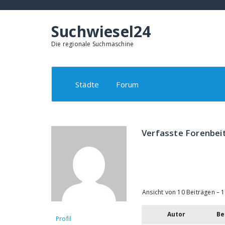
Springe
zum
Inhalt
Suchwiesel24
Die regionale Suchmaschine
Städte
Forum
Verfasste Forenbei
Ansicht von 10 Beiträgen – 1
Autor
Be
Profil