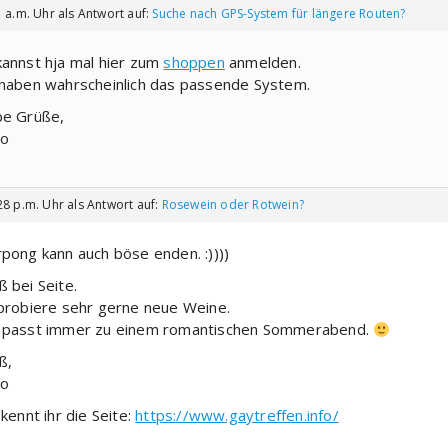
 a.m. Uhr
als Antwort auf:
Suche nach GPS-System für längere Routen?
kannst hja mal hier zum
shoppen
anmelden.
 haben wahrscheinlich das passende System.
be Grüße,
o
28 p.m. Uhr
als Antwort auf:
Rosewein oder Rotwein?
rpong kann auch böse enden. :))))
ß bei Seite.
 probiere sehr gerne neue Weine.
 passt immer zu einem romantischen Sommerabend.
ß,
o
 kennt ihr die Seite:
https://www.gaytreffen.info/